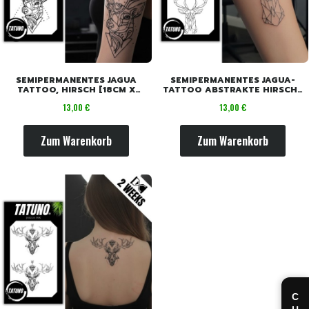
SEMIPERMANENTES JAGUA
SEMIPERMANENTES JAGUA-
TATTOO, HIRSCH [18CM X
TATTOO ABSTRAKTE HIRSCHE
11CM]
[18CM X 11CM]
Preis
Preis
13,00 €
13,00 €
Zum Warenkorb
Zum Warenkorb