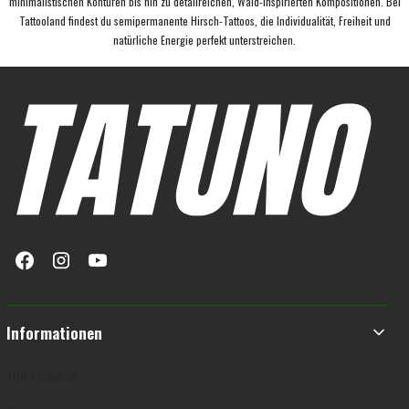
minimalistischen Konturen bis hin zu detailreichen, Wald-inspirierten Kompositionen. Bei
Tattooland findest du semipermanente Hirsch-Tattoos, die Individualität, Freiheit und
natürliche Energie perfekt unterstreichen.
Fußzeilenmenü
Informationen
AGB Tatuno.de