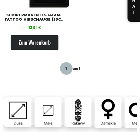
CHAT
SEMIPERMANENTES JAGUA-
TATTOO HIRSCHAUGE [18CM
X 11CM]
Preis
13,00 €
Zum Warenkorb
von 1