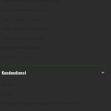
Produktsicherheit: semipermanente Tattoos
Tests für semipermanente Tattoos
Tests für temporäre Tattoos
FORMA TERAZ™ | SYSTEM X-CORE™
Datenschutzerklärung Tatuno.de
Widerrufsbelehrung Tatuno.de
Impressum Tatuno.de
Kundendienst
Versand
Kontakt
Sponsoren-Tattoos mit Firmenlogo für MMA & Events | tatuno.de