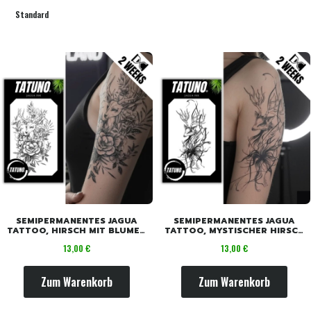
Standard
SEMIPERMANENTES JAGUA
SEMIPERMANENTES JAGUA
TATTOO, HIRSCH MIT BLUMEN
TATTOO, MYSTISCHER HIRSCH
[18CM X 11CM]
[18CM X 11CM]
Preis
Preis
13,00 €
13,00 €
Zum Warenkorb
Zum Warenkorb