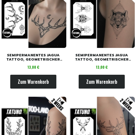
SEMIPERMANENTES JAGUA
SEMIPERMANENTES JAGUA
TATTOO, GEOMETRISCHER
TATTOO, GEOMETRISCHER
HIRSCH MANDALAS [18CM X
WOLF UND HIRSCH [18CM X
Preis
Preis
13,00 €
13,00 €
11CM]
11CM]
Zum Warenkorb
Zum Warenkorb