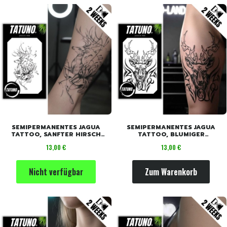
SEMIPERMANENTES JAGUA
SEMIPERMANENTES JAGUA
TATTOO, SANFTER HIRSCH
TATTOO, BLUMIGER
[18CM X 11CM]
GEHÖRNTER HIRSCH [18CM X
Preis
Preis
13,00 €
13,00 €
11CM]
Nicht verfügbar
Zum Warenkorb