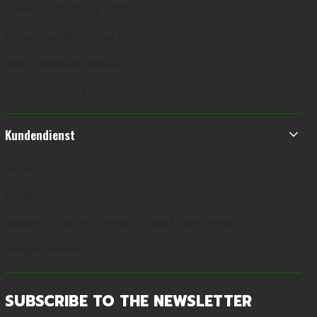
FORMA TERAZ™ | SYSTEM X-CORE™
Datenschutzerklärung Tatuno.de
Widerrufsbelehrung Tatuno.de
Impressum Tatuno.de
Kundendienst
Versand
Kontakt
Sponsoren-Tattoos mit Firmenlogo für MMA & Events | tatuno.de
Rückgabe anmelden
SUBSCRIBE TO THE NEWSLETTER